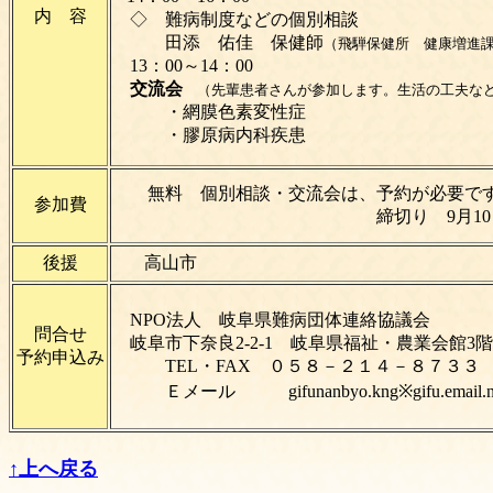
内 容
◇ 難病制度などの個別相談
田添 佑佳 保健師
（飛騨保健所 健康増進
13：00～14：00
交流会
（先輩患者さんが参加します。生活の工夫など
・網膜色素変性症
・膠原病内科疾患
無料 個別相談・交流会は、予約が必要で
参加費
締切り 9月10日(
後援
高山市
NPO法人 岐阜県難病団体連絡協議会
問合せ
岐阜市下奈良2-2-1 岐阜県
予約申込み
TEL・FAX ０５８－２１４－８７３３
Ｅメール
gifunanbyo.kng※gifu.e
↑上へ戻る