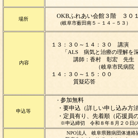
OKBふれあい会館３階 ３
場所
(岐阜市薮田南５－１４－５３）
１３：３０～１４：３０ 講演
「ALS 病気と治療の理解を深
講師：香村 彰宏 先生
内容
（岐阜市民病院 脳神
１４：３０～１５：００
質疑応答
参加無料
・
・要申込（詳しい申し込み
申込等
・定員有り、先着順（応援員の
※申込締切 令和８年８月２
NPO法人 岐阜県難病団体連絡