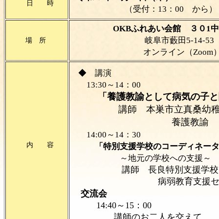
日 時
（受付：13：00 から）
OKBふれあい会館
３０1
岐阜市藪田5-14-53
場 所
オンライン（Zoom
◆ 講演
13:30～14：00
「養護教諭として病気の子と関
講師 本巣市立真桑幼
養護教諭
14:00～14：30
内 容
「特別支援学校のコーディネー
～地元の学校への支援～
講師 長良特別支援学校
病弱教育支援センター
交流会
14:40～15：00
講師のお二人を交えて