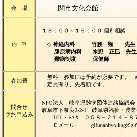
関市文化会館
会 場
１３：００～１６：００ 個別相談
◇
神経内科 竹腰 顕 先生
内 容
膠原病内科 水野 正巳 先生
難病制度 保健師
無料 参加には予約が必要です。
参加費
定員有り、先着順です。
NPO法人 岐阜県難病団体連絡協議会
問合せ
岐阜市下奈良2-2-1 岐
予約申込み
TEL・FAX ０５８－２１４－８
Ｅメール
gifunanbyo.kng※g