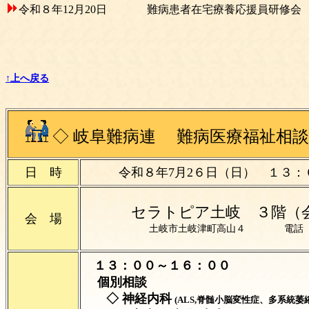
令和８
年12月20日
難病患者在宅療養応援員研修会
↑上へ戻る
◇
岐阜難病連 難病医療福祉相談
日 時
令和８年7月2６日（日）
１３
セラトピア土岐 ３階（
会 場
土岐市土岐津町高山４ 電話 （０５
１３：００～１６：００
個別相談
◇ 神経内科
(ALS,脊髄小脳変性症、多系統