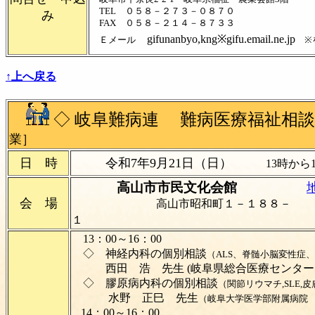
TEL ０５８－２７３－０８７０
み
FAX ０５８－２１４－８７３３
gifunanbyo,kng※gifu.email.ne.jp
Ｅメール
※を
↑上へ戻る
◇
岐阜難病連 難病医療福祉相談
業］
日 時
令和7年9月21日（日）
13時から
高山市市民文化会館
会 場
高山市昭和町１－１８８－
１
13：00～16：00
◇ 神経内科の個別相談
（ALS、脊髄小脳変性症
西田 浩 先生
(岐阜県総合医療センター
◇ 膠原病内科の個別相談
（関節リウマチ,SLE,
水野 正巳 先生
（岐阜大学医学部附属病院
14：00～16：00