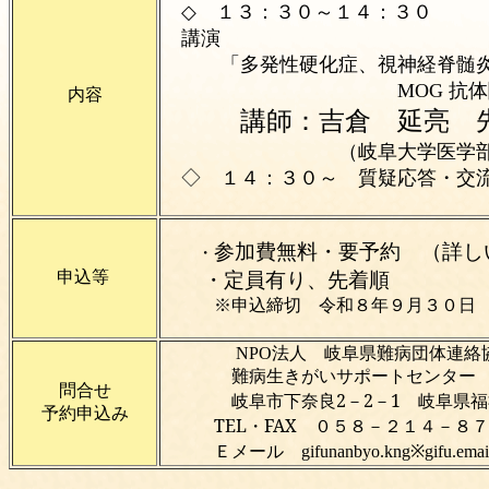
◇ １３：３０～１４：３０
講演
「多発性硬化症、視神経脊髄炎
MOG 抗体関連疾患
内容
講師：吉倉 延亮 
（岐阜大学医学部附属病
◇ １４：３０～ 質疑応答・
参加費無料・要予約 （詳し
・
申込等
・定員有り、先着順
※申込締切 令和８年９月３０
NPO法人 岐阜県難病団体連絡
難病生きがいサポートセンター
問合せ
岐阜市下奈良2－2－1 岐阜県
予約申込み
TEL・FAX ０５８－２１４－８７
Ｅメール
gifunanbyo.kng※gif