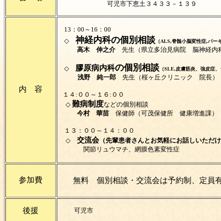
可児市下恵土３４３３－１３９
13：00～16：00
神経内科
の個別相談
◇
（ALS,脊髄小脳変性症,パ
高木 伸之介
先生（県立多治見病院 脳神経内
の個別相談
膠原病内科
◇
（SLE,皮膚筋炎、強皮症
浅野 純一郎
先生（桜ヶ丘クリニック 院長）
内 容
１４:００～１６:００
難病制度
◇
などの個別相談
今村 華苗
保健師（可茂保健所 健康増進課）
１３：００～１４：００
交流会
◇
（先輩患者さんとお気軽にお話しいただけ
関節リュウマチ、網膜色素変性症
参加費
無料 個別相談・交流会は予約制、定員有
後援
可児市