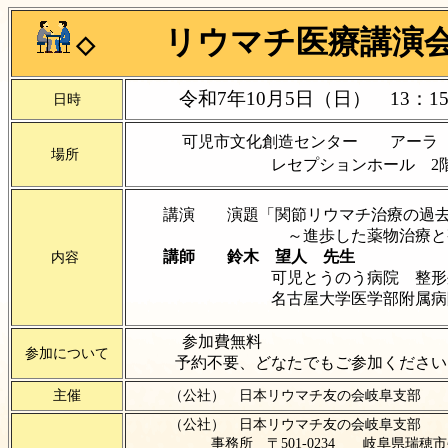
リウマチ医療講演会
◇
令和7年10月5日（日） 13：15
日時
可児市文化創造センター ア
場所
レセプションホール 2
講演 演題「関節リウマチ治療の過去
～進歩した薬物治療と整形外
講師 鈴木 望人 先生
内容
可児とうのう病院 整形外科
名古屋大学医学部附属病院 
参加費無料
参加について
予約不要、どなたでもご参加ください
主催
（公社） 日本リウマチ友の会岐阜支部
（公社） 日本リウマチ友の会岐阜支部 
事務所 〒501-0234 岐阜県瑞穂市牛牧1