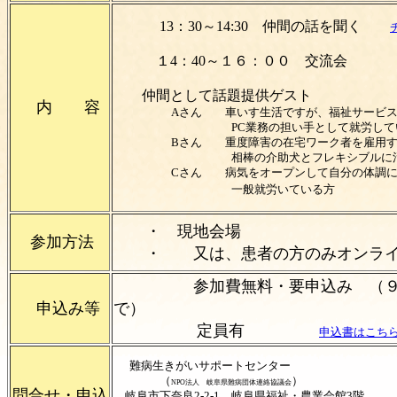
13：30～14:30 仲間の話を聞く
１4：40～１６：００ 交流会
仲間として話題提供ゲスト
内 容
Aさん 車いす生活ですが、福祉サービスを
PC業務の担い手として就労してい
Bさん 重度障害の在宅ワーク者を雇用する
相棒の介助犬とフレキシブルに活動
Cさん 病気をオープンして自分の体調に合
一般就労いている方
・ 現地会場
参加方法
・ 又は、患者の方のみオンライ
参加費無料・要申込み （９
申込み等
で）
定員有
申込書はこち
難病生きがいサポートセンター
（
）
NPO法人 岐阜県難病団体連絡協議会
問合せ・申込
岐阜市下奈良2-2-1 岐阜県福祉・農業会館3階