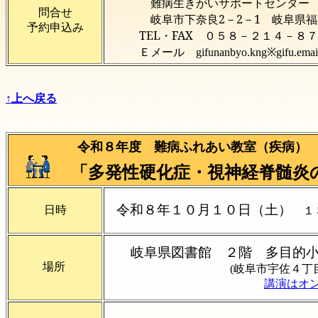
難病生きがいサポートセンター
問合せ
岐阜市下奈良2－2－1 岐阜県
予約申込み
TEL・FAX ０５８－２１４－８７
Ｅメール
gifunanbyo.kng※gif
↑上へ戻る
令和８年度 難病ふれあい教室（疾病）
「多発性硬化症・視神経脊髄炎
令和８年１０月１０日（土）
日時
１
岐阜県図書館 ２階 多目的
場所
(岐阜市宇佐４丁目２
講演はオン