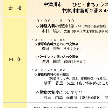
中津川市 ひと・まちテ
会 場
中津川市新町２番３
１３：００～１６：００
◇
神経内科の
個別相談
（ALS,脊髄小脳変性
木村 暁夫
先生（岐阜大学医学部附属病院
１３：００～１４：００
◇
膠原病内科疾患の方の交流会
横田 香里
先生を交えて
◇
パーキンソン病の方の交流会
内 容
渡辺 由華
保健師を交えて
１４：００～１６：００
◇
膠原病内科
の個別相談
（関節リウマチ、SLE、皮膚筋炎、強皮症、シ
横田 香里 先生（皮フ科内科よこ
◇
難病の制度
についてなど
渡辺 由華
保健師（恵那保健所 