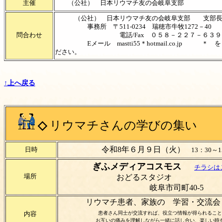
主催
（公社） 日本リウマチ友の会岐阜支部
（公社） 日本リウマチ友の会岐阜支部 支部長
事務所 〒511-0234 瑞穂市牛牧1272－40
問合わせ
電話/Fax ０５８－２２７－６３９
Eメール mastti55＊hotmail.co.jp ＊
ださい。
↑上へ戻る
◇
リウマチさんの学びの集い
令和8年６月９日（火）
日時
13：30～1
ぎふメディアコスモス
チラシは
場所
おどるスタジオ
岐阜市司町40-5
リウマチ患者、家族の 学習・交流会
患者さん同士が交流すれば、役立つ情報が得られること
内容
お互いの痛みを理解しながら一緒に話し合い、楽しい時