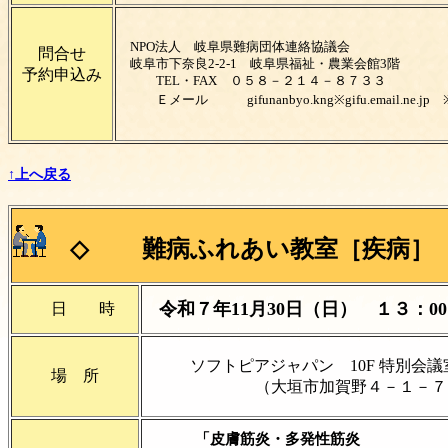
NPO法人 岐阜県難病団体連絡協議会
問合せ
岐阜市下奈良2-2-1 岐阜県福祉・
予約申込み
TEL・FAX ０５８－２１４－８７３３
Ｅメール
gifunanbyo.kng※gifu.email.
↑上へ戻る
◇
難病ふれあい教室［
疾病］
令和７年11月30日（日） １３：00～
日 時
ソフトピアジャパン 10F 特別
場 所
（大垣市加賀野４－１－７
「皮膚筋炎・多発性筋炎