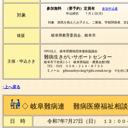
参加無料 （要予約）定員有
参加申込書
申込締切 ７月１日(月)
対象
対象 病気を抱えたお子さん、ご家族、学校関係者、支
後援
岐阜県教育委員会、岐阜市
NPO法人 岐阜県難病団体連絡協議会
難病生きがいサポートセンター
主催・申込さき
岐阜市下奈良2-2-1 岐阜県福祉・農業会館3階
TEL・FAX ０５８－２１４－８７３３
gifunanbyo.kng※gifu.email.ne.jp 
Ｅメール
↑上へ戻る
◇
岐阜難病連 難病医療福祉相談
日 時
令和7年7月27日（日）
１３：０