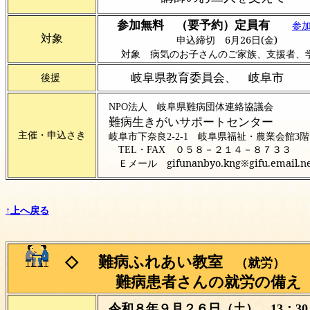
参加無料 （要予約）定員有
参
対象
申込締切 6月26日(金)
対象 病気のお子さんのご家族、支援者、学
岐阜県教育委員会、 岐阜市
後援
NPO法人 岐阜県難病団体連絡協議会
難病生きがいサポートセンター
主催・申込さき
岐阜市下奈良2-2-1 岐阜県福祉・農業会館3階
TEL・FAX ０５８－２１４－８７３３
gifunanbyo.kng※gifu.em
Ｅメール
↑上へ戻る
◇
難病ふれあい教室
（就労）
難病患者さんの就労の備え
令和８年９月２６日（土） 13：30