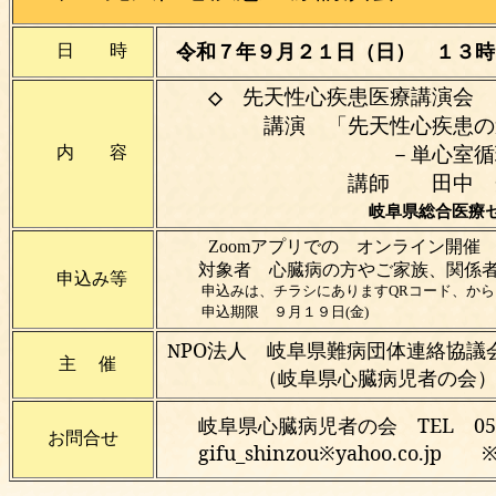
日 時
令和７年９月２１日（日） １３時
先天性心疾患医療講
◇
講演 「先天性心疾患の遠
内 容
－単心室循環と二
講師 田中 秀門
岐阜県総合医療
Zoomアプリでの オンライン開催
対象者 心臓病の方やご家族、関係
申込み等
申込みは、チラシにありますQRコード、から
申込期限 ９月１９日(金)
PO法人 岐阜県難病団体連絡協議
N
主 催
（岐阜県心臓病児者の会
岐阜県心臓病児者の会 TEL 058
お問合せ
gifu_shinzou※yahoo.co.