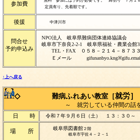
無料 参加には予約が必要です。 締切り ７月１
参加費
定員有り、先着順です。
後援
中津川市
NPO法人 岐阜県難病団体連絡協議会
問合せ
岐阜市下奈良2-2-1 岐阜
予約申込み
TEL・FAX ０５８－２１４－８７３
Ｅメール
gifunanbyo.kng※gifu.
↑上へ戻る
◇
就労］
難病ふれあい教室［
～ 就労している仲間の話を
日 時
令和７年９月６日（土） １３：３０～
岐阜県図書館
２
場 所
岐阜市宇佐４－２