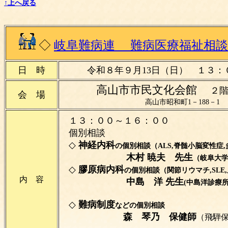
↑上へ戻る
◇
岐阜難病連 難病医療福祉相談
日 時
令和８年９月13日（日）
１３
高山市市民文化会館
２
会 場
高山市昭和町1－188－1
１３：００～１６：００
個別相談
◇
神経内科
の個別相談
（ALS,脊髄小脳変性症
木村 暁夫 先生
（岐阜大学
◇
膠原病内科
の個別相談
（関節リウマチ,SL
内 容
中島 洋 先生
(中島洋診療所
◇
難病制度
などの個別相談
森 琴乃 保健師
（飛騨