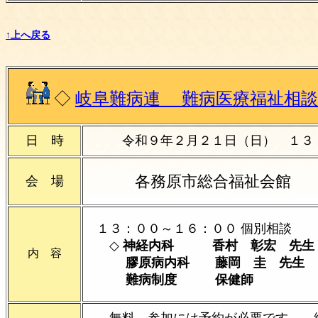
↑上へ戻る
◇
岐阜難病連 難病医療福祉相談
日 時
令和９年２月２１日（日）
１３
各務原市総合福祉会館
会 場
１３：００～１６：００ 個別相談
◇
神経内科 香村 彰宏 先生
内 容
膠原病内科 藤岡 圭 先生
難病制度 保健師