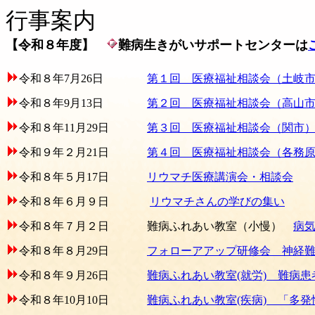
行事案内
【令和８年度】
難病生きがいサポートセンターは
令和８
年7月26日
第１回 医療福祉相談会（土岐
令和８
年9月13日
第２回 医療福祉相談会（高山
令和８
年11月29日
第３回 医療福祉相談会（関市
令和９
年２月21日
第４回 医療福祉相談会（各務
令和８
年５月17日
リウマチ医療講演会・相談会
令和８
年６月９日
リウマチさんの学びの集い
令和８
年７月２日
難病ふれあい教室（小慢）
病
令和８
年８月29日
フォローアアップ研修会 神経難
令和８
年９月26日
難病ふれあい教室(就労) 難病
令和８
年10月10日
難病ふれあい教室(疾病) 「多