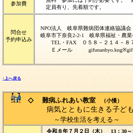
無料 参加には予約が必要です。
参加費
定員有り、先着順です。
NPO法人 岐阜県難病団体連絡協議会
問合せ
岐阜市下奈良2-2-1 岐
予約申込み
TEL・FAX ０５８－２１４－８
Ｅメール
gifunanbyo.kng※g
↑上へ戻る
◇
難病ふれあい教室
（小慢）
病気とともに生きる子ども
～学校生活を考える～
令和８年７月２日（木） 13：30～