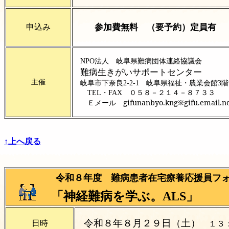
参加費無料 （要予約）定員有
申込み
NPO法人 岐阜県難病団体連絡協議会
難病生きがいサポートセンター
主催
岐阜市下奈良2-2-1 岐阜県福祉・農業会館3階
TEL・FAX ０５８－２１４－８７３３
gifunanbyo.kng※gifu.em
Ｅメール
↑上へ戻る
令和８年度 難病患者在宅療養応援員フォ
「神経難病を学ぶ。ALS」
令和８年８月２９日（土）
日時
１３