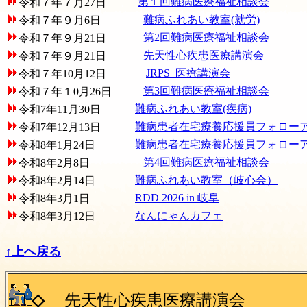
第１回難病医療福祉相談会
令和
７年７月27日
難病ふれあい教室(就労)
令和７年９月6日
第2回難病医療福祉相談会
令和７年９月21日
先天性心疾患医療講演会
令和７年９月21日
JRPS_医療講演会
令和７年10月12日
第3回難病医療福祉相談会
令和７年１0月26日
難病ふれあい教室(疾病)
令和7年11月30日
難病患者在宅療養応援員フォロー
令和7年12月13日
難病患者在宅療養応援員フォロー
令和8年1月24日
第4回難病医療福祉相談会
令
和8年2月8日
難病ふれあい教室（岐心会）
令
和8年2月14日
RDD 2026 in 岐阜
令
和8年3月1日
なんにゃんカフェ
令
和8年3月12日
↑上へ戻る
◇
先天性心疾患医療講演会