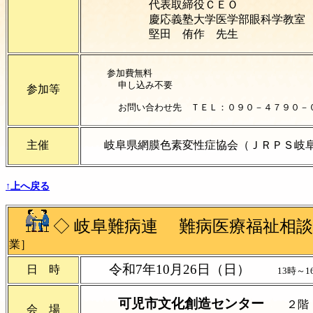
代表取締役ＣＥＯ
慶応義塾大学医学部眼科学教室 
堅田 侑作 先生
参加費無料
申し込み不要
参加等
お問い合わせ先 ＴＥＬ：０９０－４７９０－０
主催
岐阜県網膜色素変性症協会（ＪＲＰ
↑上へ戻る
◇
岐阜難病連 難病医療福祉相談
業］
令和7年10月26日（日）
日 時
13時～
可児市文化創造センター
２階
会 場