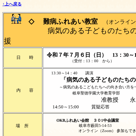
↑上へ戻る
◇
難病ふれあい教室
（オンライン
病気のある子どものたちの学
援
令和７年７月６日（日） 13：30～
日 時
（受付：13：00 から）
13:30～14：40 講演
「病気のある子どものたちの学
～病気のあるこどもたちへの向き合い方を
内 容
岐阜聖徳学園大学教育学部
准教授 永 
14:50～15:00
質疑応答
OKBふれあい会館
３０1中会議室
場 所
岐阜市藪田5-14-53
オンライン（Zoom） 参加もで