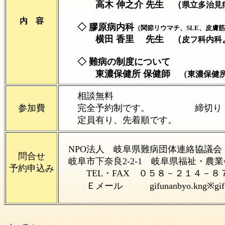
高木 伸之介 先生 （
県立多治見
内 容
◇ 膠原病内科
（関節リウマチ、SLE、皮膚
横田 香里 先生 （
皮フ科内科
◇ 難病の制度について
東濃保健所 保健師
（東濃保健
相談無料
参加費
完全予約制です。 締切り ７
定員有り、先着順です。
NPO法人 岐阜県難病団体連絡協議会
問合せ
岐阜市下奈良2-2-1 岐
予約申込み
TEL・FAX ０５８－２１４－８
Ｅメール
gifunanbyo.kng※g