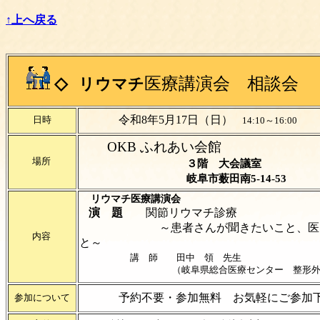
↑上へ戻る
◇
医療講演会 相談会
リウマチ
令和8年5月17日（日）
日時
14:10～16:00
OKB ふれあい会館
場所
３階 大会議室
岐阜市薮田南5-14-53
リウマチ
医療講演会
演 題
関節リウマチ診療
～患者さんが聞きたいこと、医師
内容
と～
講 師 田中 領 先生
（岐阜県総合医療センター 整形外
予約不要・参加無料 お気軽にご参加
参加について