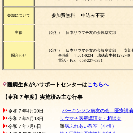
参加費無料 申込み不要
参加について
主催
（公社） 日本リウマチ友の会岐阜支部
（公社） 日本リウマチ友の会岐阜支部 支部
問合わせ
事務所 〒501-0234 瑞穂市牛牧1272-40
電話・Fax 058-227-6391
難病生きがいサポートセンターは
こちらへ
【令和７年度】実施済み主な行事
パーキンソン病友の会 医療講
令和
７年4月20日
リウマチ医療講演会・相談会
令和
７年5月18日
難
病ふれあい教室（小慢）
令和
７年7月6日