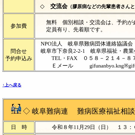
◇
交流会
（膠原病などの先輩患者さんと
無料 個別相談・交流会は、予約が必
参加費
定員有り、先着順です。
NPO法人 岐阜県難病団体連絡協議会
岐阜市下奈良2-2-1 岐
問合せ
TEL・FAX ０５８－２１４－８
予約申込み
Ｅメール
gifunanbyo.kng※g
↑上へ戻る
◇
岐阜難病連 難病医療福祉相談
日 時
令和８年11月29日（日）
１３