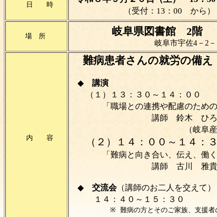
日 時
（受付：13：00 から）
岐阜県図書館 2階
場 所
岐阜市宇佐4－2－
難病患者さんの就労の備え
◆
講演
（１）１３：３０～１４：００
「職場との連携や配慮のための
講師 鈴木 ひろみ 
（岐阜産業保健総合
内 容
（２）１４：００～１４：
「難病と向き合い、伝え、働くこ
講師 古川 雅貴
◆
交流会
（講師のお二人を交えて）
１４：４０～１５：３０
※
難病の方とそのご家族、支援者