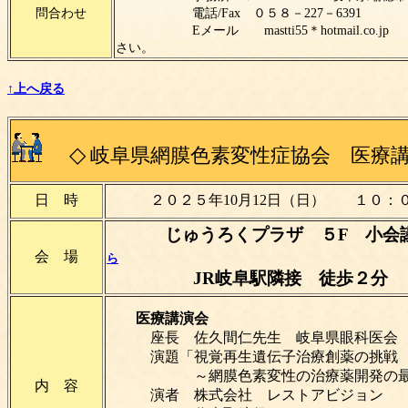
問合わせ
電話/Fax ０５８－227－6391
Eメール mastti55＊hotmail.co
さい。
↑上へ戻る
◇
岐阜県網膜色素変性症協会 医療
日 時
２０２５年10月12日（日）
１０：
じゅうろくプラザ ５F 小
会 場
ら
JR岐阜駅隣接 徒歩２分
医療講演会
座長 佐久間仁先生 岐阜県眼科
演題「視覚再生遺伝子治療創薬の挑戦
～網膜色素変性の治療薬開発の最
内 容
演者 株式会社 レストアビジョン