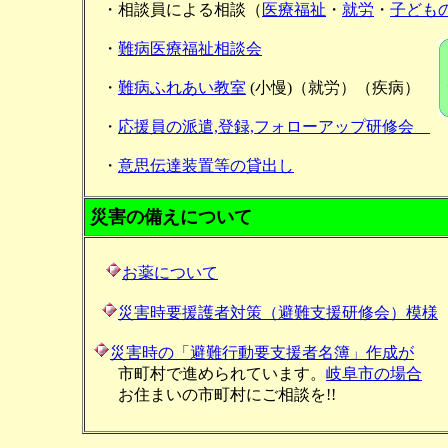
・相談員による相談（
医療福祉
・
就労
・
子ども
・
難病医療福祉相談会
・
難病ふれあい教室
(小慢)（就労）（疾病）
・
応援員の派遣,登録,
フォローアップ研修会
・
意思伝達装置等の貸出し
災害の備えについて
お薬について
災害時要援護者対策（避難支援研修会）模様
災害時の「避難行動要支援者名簿」作成が
市町村で進められています。
岐阜市の場合
お住まいの市町村にご相談を!!