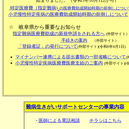
始まりました。（令和5年10月1日から）
特定医療費（指定難病)
の医療費助成開始時期の前倒しについ
小児慢性特定疾病の医療費助成開始時期の前倒しについて
☆ 岐阜県から重要なお知らせ
指定難病医療費助成の新規申請をされる方へ
(外部サイト
手続きの
案内
（外部サイト）
「登録者証」の発行について
(外部サイト)(令和6年4月1日)
マイナンバー連携による提出書類の一部省略について
(
小児慢性特定疾病医療費医療支給のご案内
(外部サイト)(
難病生きがいサポートセンターの事業内容
・
医師による電話相談
チラシはこちら