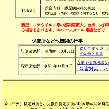
総合内科・膠原病内科の相談
12/4(金)
難病全般（内科）の医療に関すること・難病
新型コロナウイルス等の感染症拡大、台風、大雨
る場合もあります。本ページ,メール,電話などで
保健所など他機関の行事
炎症性腸疾患（
加茂保健所
令和8年10月22日
の治療と食事
在宅で医療機器を
飛騨保健所
令和8年11月20日
災害対策
～い
☆
（重要）指定難病と小児慢性特定疾病の医療助成開始時