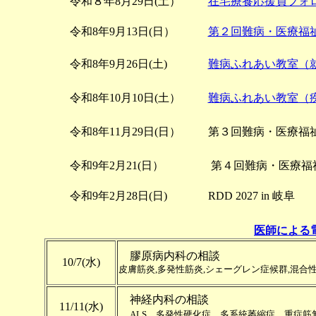
令和８年8月29日(土）
在宅療養応援員フォ
令和8年9月13日(日）
第２回難病・医療福
令和8年9月26日(土)
難病ふれあい教室（
令和8年10月10日(土）
難病ふれあい教室（
令和8年11月29日(日）
第３回難病・医療福
令和9年2月21(日）
第４回難病・医療福
令和9年2月28日(日)
RDD 2027 in 岐阜
医師による
膠原病内科の相談
10/7(水)
皮膚筋炎,多発性筋炎,シェーグレン症候群,混合
神経内科の相談
11/11(水)
ALS、多発性硬化症、多系統萎縮症、重症筋