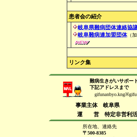
患者会の紹介
岐阜県難病団体連絡協
岐阜難病連加盟団体
（
リンク集
難病生きがいサポート
下記アドレスまで
gifunanbyo.kng※g
事業主体 岐阜県
運 営 特定非営利活
所在地、連絡先
〒500-8385